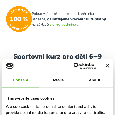
Pokud vaše dítě neodejde z 1. tréninku
garantujeme vrácení 100% platby
nadšené,
na základě
storno podmínek
.
Sportovní kurz pro děti 6–9
let
Multisportovní program rozvíjející všestrannost,
Consent
Details
About
týmového ducha a spolupráci prostřednictvím
výuky základů 6 sportů.
This website uses cookies
We use cookies to personalise content and ads, to
Výuka základů 6 sportů
provide social media features and to analyse our traffic.