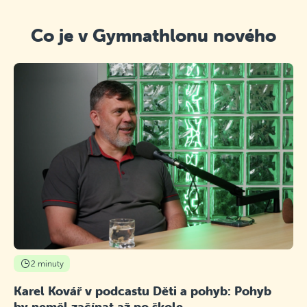
Co je v Gymnathlonu nového
2 minuty
Karel Kovář v podcastu Děti a pohyb: Pohyb
by neměl začínat až po škole