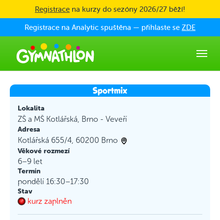
Skip to main content
Registrace
na kurzy do sezóny 2026/27 běží!
Registrace na Analytic spuštěna — přihlaste se
ZDE
Lokalita
ZŠ a MŠ Kotlářská, Brno - Veveří
Adresa
Kotlářská 655/4, 60200 Brno
Věkové rozmezí
6–9 let
Termín
pondělí 16:30–17:30
Stav
kurz zaplněn