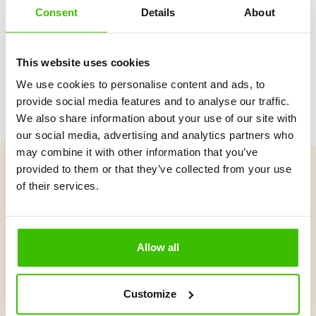
Consent
Details
About
Hrací plán s motivačními samolepkami
This website uses cookies
We use cookies to personalise content and ads, to
provide social media features and to analyse our traffic.
We also share information about your use of our site with
our social media, advertising and analytics partners who
may combine it with other information that you’ve
provided to them or that they’ve collected from your use
of their services.
Vybrat kurz
Allow all
Co je v Gymnathlonu nového
Customize