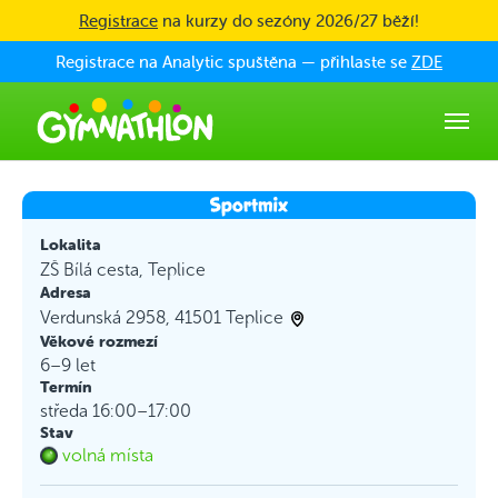
Skip to main content
Registrace
na kurzy do sezóny 2026/27 běží!
Registrace na Analytic spuštěna — přihlaste se
ZDE
Lokalita
ZŠ Bílá cesta, Teplice
Adresa
Verdunská 2958, 41501 Teplice
Věkové rozmezí
6–9 let
Termín
středa 16:00–17:00
Stav
volná místa