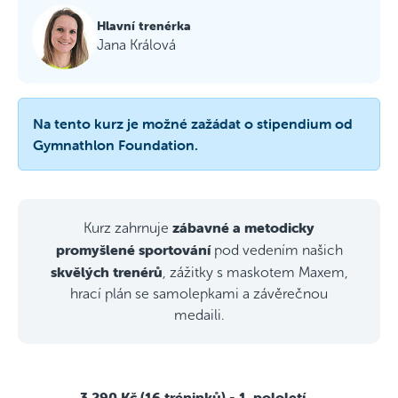
Hlavní trenérka
Jana Králová
Na tento kurz je možné zažádat o stipendium od
Gymnathlon Foundation.
zábavné a metodicky
Kurz zahrnuje
promyšlené sportování
pod vedením našich
skvělých trenérů
, zážitky s maskotem Maxem,
hrací plán se samolepkami a závěrečnou
medaili.
3 290 Kč (16 tréninků)
- 1. pololetí