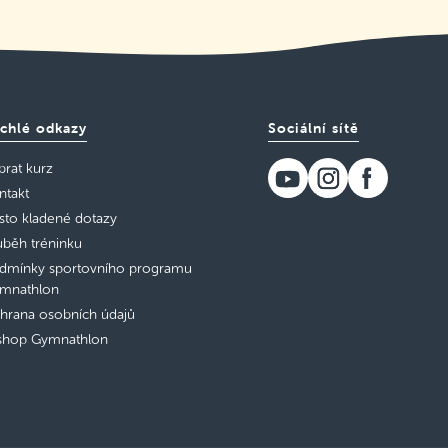
chlé odkazy
Sociální sítě
brat kurz
ntakt
sto kladené dotazy
ůběh tréninku
dmínky sportovního programu
mnathlon
hrana osobních údajů
shop Gymnathlon