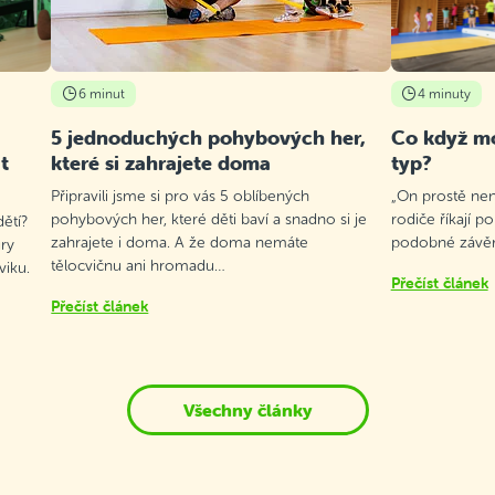
6 minut
4 minuty
5 jednoduchých pohybových her,
Co když mo
t
které si zahrajete doma
typ?
Připravili jsme si pro vás 5 oblíbených
„On prostě není
pohybových her, které děti baví a snadno si je
rodiče říkají p
ětí?
zahrajete i doma. A že doma nemáte
podobné závěry
ry
tělocvičnu ani hromadu…
viku.
Přečíst článek
Přečíst článek
Všechny články