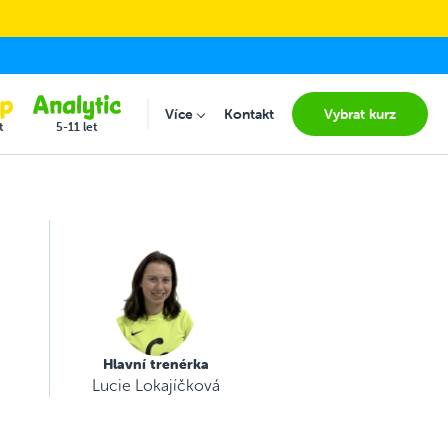
Více
Kontakt
Vybrat kurz
Submenu for "Více"
t
5-11 let
Hlavní trenérka
Lucie Lokajíčková