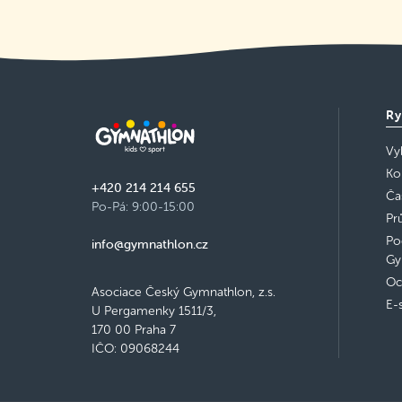
Ry
Vy
Ko
+420 214 214 655
Ča
Po-Pá: 9:00-15:00
Pr
Po
info@gymnathlon.cz
Gy
Oc
Asociace Český Gymnathlon, z.s.
E-
U Pergamenky 1511/3,
170 00 Praha 7
IČO: 09068244