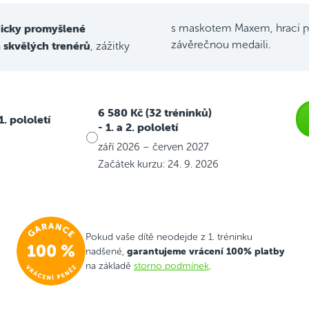
icky promyšlené
s maskotem Maxem, hrací p
skvělých trenérů
závěrečnou medaili.
h
, zážitky
6 580 Kč (32 tréninků)
 1. pololetí
- 1. a 2. pololetí
září 2026 – červen 2027
Začátek kurzu: 24. 9. 2026
Pokud vaše dítě neodejde z 1. tréninku
garantujeme vrácení 100% platby
nadšené,
na základě
storno podmínek
.