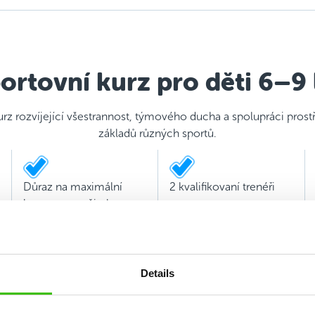
ortovní kurz pro děti 6–9 
urz rozvíjející všestrannost, týmového ducha a spolupráci pros
základů různých sportů.
Důraz na maximální
2 kvalifikovaní trenéři
hravost a prožitek
Details