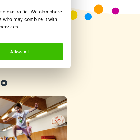
se our traffic. We also share
ers who may combine it with
 services.
Allow all
ho