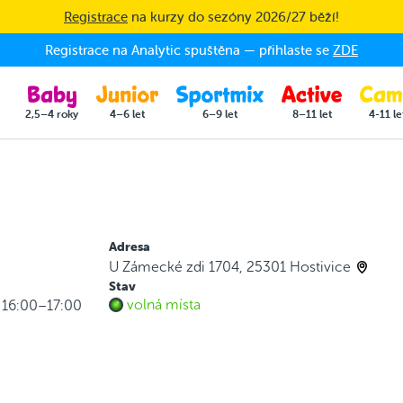
Registrace
na kurzy do sezóny 2026/27 běží!
Registrace na Analytic spuštěna — přihlaste se
ZDE
2,5–4 roky
4–6 let
6–9 let
8–11 let
4-11 le
Adresa
U Zámecké zdi 1704, 25301 Hostivice
Stav
volná místa
k 16:00–17:00