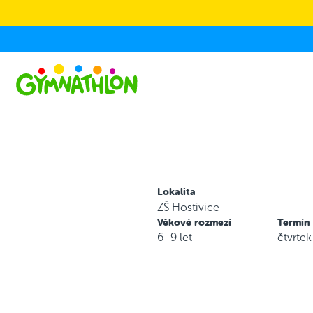
Skip to main content
Lokalita
ZŠ Hostivice
Věkové rozmezí
Termín
6–9 let
čtvrte