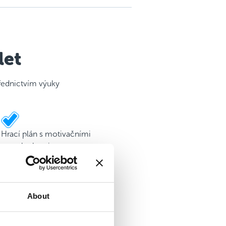
let
třednictvím výuky
Hrací plán s motivačními
samolepkami
About