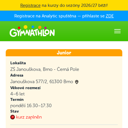
Skip to main content
Registrace
na kurzy do sezóny 2026/27 běží!
Registrace na Analytic spuštěna — přihlaste se
ZDE
Lokalita
ZŠ Janouškova, Brno - Černá Pole
Adresa
Janouškova 577/2, 61300 Brno
Věkové rozmezí
4–6 let
Termín
pondělí 16:30–17:30
Stav
kurz zaplněn