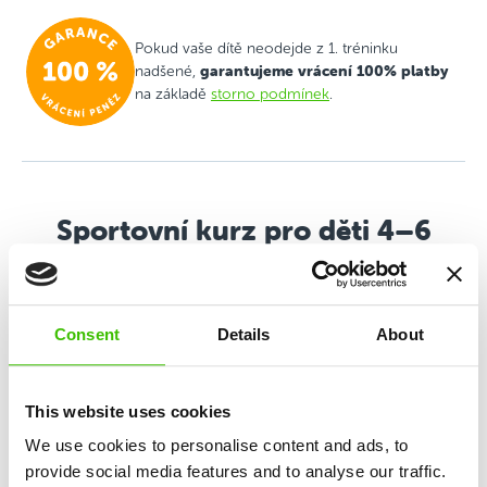
Pokud vaše dítě neodejde z 1. tréninku
garantujeme vrácení 100% platby
nadšené,
na základě
storno podmínek
.
Sportovní kurz pro děti 4–6
let
Všestranný sportovní program založený na mixu
Consent
Details
About
atletiky, gymnastiky, pohybových her a budování
sportovní motivace.
This website uses cookies
We use cookies to personalise content and ads, to
Rozvoj 12 klíčových dovedností
provide social media features and to analyse our traffic.