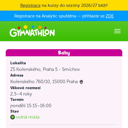
Skip to main content
Registrace
na kurzy do sezóny 2026/27 běží!
Registrace na Analytic spuštěna — přihlaste se
ZDE
Lokalita
ZŠ Kořenského, Praha 5 - Smíchov
Adresa
Kořenského 760/10, 15000 Praha
Věkové rozmezí
2,5–4 roky
Termín
pondělí 15:15–16:00
Stav
volná místa