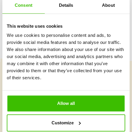
Consent
Details
About
Hrací plán s motivačními samolepkami
This website uses cookies
We use cookies to personalise content and ads, to
provide social media features and to analyse our traffic.
We also share information about your use of our site with
our social media, advertising and analytics partners who
may combine it with other information that you’ve
provided to them or that they’ve collected from your use
of their services.
Vybrat kurz
Allow all
Co je v Gymnathlonu nového
Customize