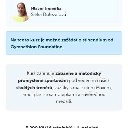
Hlavní trenérka
Šárka Doležalová
Na tento kurz je možné zažádat o stipendium od
Gymnathlon Foundation.
zábavné a metodicky
Kurz zahrnuje
promyšlené sportování
pod vedením našich
skvělých trenérů
, zážitky s maskotem Maxem,
hrací plán se samolepkami a závěrečnou
medaili.
3 290 Kč (16 tréninků)
- 1. pololetí