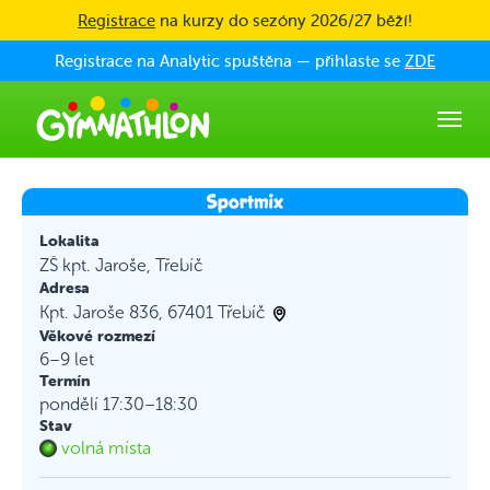
Skip to main content
Registrace
na kurzy do sezóny 2026/27 běží!
Registrace na Analytic spuštěna — přihlaste se
ZDE
Lokalita
ZŠ kpt. Jaroše, Třebíč
Adresa
Kpt. Jaroše 836, 67401 Třebíč
Věkové rozmezí
6–9 let
Termín
pondělí 17:30–18:30
Stav
volná místa