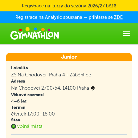
Skip to main content
Registrace
na kurzy do sezóny 2026/27 běží!
Registrace na Analytic spuštěna — přihlaste se
ZDE
Lokalita
ZŠ Na Chodovci, Praha 4 - Záběhlice
Adresa
Na Chodovci 2700/54, 14100 Praha
Věkové rozmezí
4–6 let
Termín
čtvrtek 17:00–18:00
Stav
volná místa