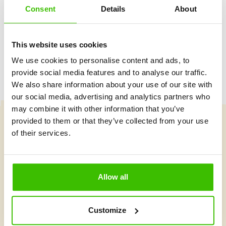
Consent
Details
About
Hrací plán s motivačními samolepkami
This website uses cookies
We use cookies to personalise content and ads, to
provide social media features and to analyse our traffic.
We also share information about your use of our site with
our social media, advertising and analytics partners who
may combine it with other information that you’ve
provided to them or that they’ve collected from your use
of their services.
Vybrat kurz
Allow all
Co je v Gymnathlonu nového
Customize