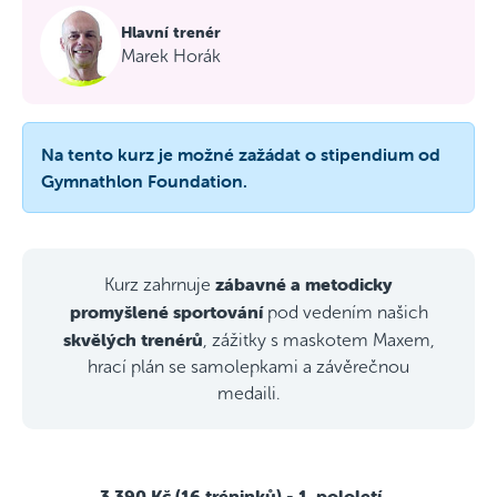
Hlavní trenér
Marek Horák
Na tento kurz je možné zažádat o stipendium od
Gymnathlon Foundation.
zábavné a metodicky
Kurz zahrnuje
promyšlené sportování
pod vedením našich
skvělých trenérů
, zážitky s maskotem Maxem,
hrací plán se samolepkami a závěrečnou
medaili.
3 390 Kč (16 tréninků)
- 1. pololetí