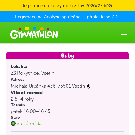
Skip to main content
Registrace
na kurzy do sezóny 2026/27 běží!
Registrace na Analytic spuštěna — přihlaste se
ZDE
Lokalita
ZŠ Rokytnice, Vsetín
Adresa
Michala Urbánka 436, 75501 Vsetín
Věkové rozmezí
2,5–4 roky
Termín
pátek 16:00–16:45
Stav
volná místa