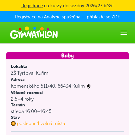
Skip to main content
Registrace
na kurzy do sezóny 2026/27 běží!
Registrace na Analytic spuštěna — přihlaste se
ZDE
Lokalita
ZŠ Tyršova, Kuřim
Adresa
Komenského 511/40, 66434 Kuřim
Věkové rozmezí
2,5–4 roky
Termín
středa 16:00–16:45
Stav
poslední 4 volná místa