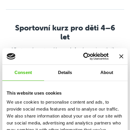
Sportovní kurz pro děti 4–6
let
Všestranný sportovní kurz založený na mixu atletiky,
gymnastiky, pohybových her a budování sportovní
motivace.
Consent
Details
About
Rozvoj 12 klíčových dovedností
This website uses cookies
We use cookies to personalise content and ads, to
Důraz na maximální hravost a prožitek
provide social media features and to analyse our traffic.
We also share information about your use of our site with
our social media, advertising and analytics partners who
2 kvalifikovaní trenéři
may combine it with other information that you’ve