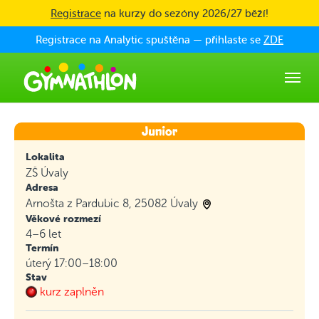
Skip to main content
Registrace
na kurzy do sezóny 2026/27 běží!
Registrace na Analytic spuštěna — přihlaste se
ZDE
Lokalita
ZŠ Úvaly
Adresa
Arnošta z Pardubic 8, 25082 Úvaly
Věkové rozmezí
4–6 let
Termín
úterý 17:00–18:00
Stav
kurz zaplněn